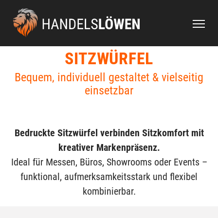
Startseite
Produkte
Werbetechnik
Sitzwürfel
SITZWÜRFEL
Bequem, individuell gestaltet & vielseitig
einsetzbar
Bedruckte Sitzwürfel verbinden Sitzkomfort mit
kreativer Markenpräsenz.
Ideal für Messen, Büros, Showrooms oder Events –
funktional, aufmerksamkeitsstark und flexibel
kombinierbar.