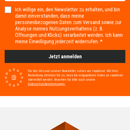
Ich willige ein, den Newsletter zu erhalten, und bin
damit einverstanden, dass meine
personenbezogenen Daten zum Versand sowie zur
Analyse meines Nutzungsverhaltens (z. B.
Öffnungen und Klicks) verarbeitet werden. Ich kann
meine Einwilligung jederzeit widerrufen.
Jetzt anmelden
Für den Versand unserer Newsletter nutzen wir rapidmail. Mit Ihrer
Anmeldung stimmen Sie zu, dass die eingegebenen Daten an rapidmail
übermittelt werden. Beachten Sie bitte auch unsere
Datenschutzbestimmungen
.